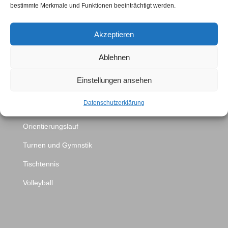
bestimmte Merkmale und Funktionen beeinträchtigt werden.
Mittwochs 17:00 Uhr – 18:30 Uhr
Tel.: 07121 505067
Akzeptieren
Sparten
Ablehnen
Badminton
Einstellungen ansehen
Basketball
Datenschutzerklärung
Fußball
Orientierungslauf
Turnen und Gymnstik
Tischtennis
Volleyball