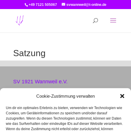
+49 7121 505067
svwannweil@t-online.de
Satzung
SV 1921 Wannweil e.V.
Jahnstraße 31
Cookie-Zustimmung verwalten
72827 Wannweil
Tel. 07121 505067
Um dir ein optimales Erlebnis zu bieten, verwenden wir Technologien wie
svwannweil@t-online.de
Cookies, um Geräteinformationen zu speichern und/oder darauf
zuzugreifen. Wenn du diesen Technologien zustimmst, können wir Daten
wie das Surfverhalten oder eindeutige IDs auf dieser Website verarbeiten.
Öffnungszeiten der Geschäftsstelle
Wenn du deine Zustimmung nicht erteilst oder zurückziehst, können