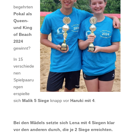
begehrten
Pokal als
Queen-
und King
of Beach
2024
gewinnt?
In 15
verschiede
nen
Spielpaaru
ngen
erspielte
sich
Malik 5
Siege
knapp vor
Haruki mit 4
.
Bei den Mädels setzte sich Lena mit 4
Siegen klar
vor den anderen durch, die je 2 Siege erreichten.