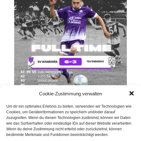
Cookie-Zustimmung verwalten
Um dir ein optimales Erlebnis zu bieten, verwenden wir Technologien wie
8. Jugend-BeachCamp 2024 – 29./30.06.2024 –
Cookies, um Geräteinformationen zu speichern und/oder darauf
Queen & King of Beach
zuzugreifen. Wenn du diesen Technologien zustimmst, können wir Daten
wie das Surfverhalten oder eindeutige IDs auf dieser Website verarbeiten.
Wenn du deine Zustimmung nicht erteilst oder zurückziehst, können
bestimmte Merkmale und Funktionen beeinträchtigt werden.