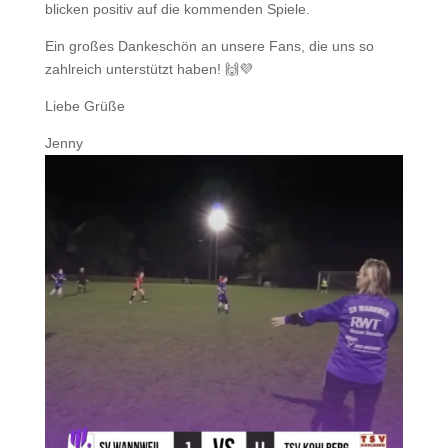
blicken positiv auf die kommenden Spiele.
Ein großes Dankeschön an unsere Fans, die uns so
zahlreich unterstützt haben! 🙌💜
Liebe Grüße
Jenny