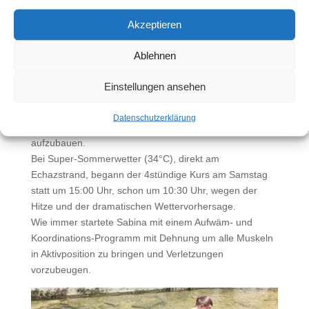
Akzeptieren
Ablehnen
Einstellungen ansehen
11 Jugendliche hatten zum 8.JugendCamp2024
gemeldet. Die Wettervorankündigung mit Blitz Hagel und
Datenschutzerklärung
orkanartigen Stürmen, veranlasste uns, keine Zelte
aufzubauen.
Bei Super-Sommerwetter (34°C), direkt am
Echazstrand, begann der 4stündige Kurs am Samstag
statt um 15:00 Uhr, schon um 10:30 Uhr, wegen der
Hitze und der dramatischen Wettervorhersage.
Wie immer startete Sabina mit einem Aufwäm- und
Koordinations-Programm mit Dehnung um alle Muskeln
in Aktivposition zu bringen und Verletzungen
vorzubeugen.